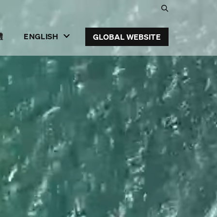
Search
toggle
體
ENGLISH
GLOBAL WEBSITE
領導