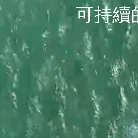
可持續
可
持
續
發
展